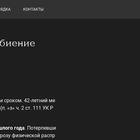
РЯДКА
КОНТАКТЫ
збиение
 сроком. 42‑летний ме
. «з» ч. 2 ст. 111 УК Р
шлого года
. Потерпевши
грозу физической распр