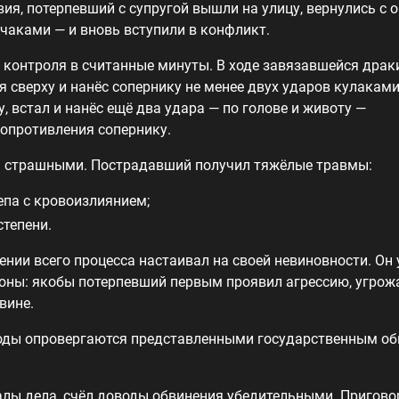
ия, потерпевший с супругой вышли на улицу, вернулись с 
нчаками — и вновь вступили в конфликт.
 контроля в считанные минуты. В ходе завязавшейся драк
 сверху и нанёс сопернику не менее двух ударов кулаками 
у, встал и нанёс ещё два удара — по голове и животу —
опротивления сопернику.
ь страшными. Пострадавший получил тяжёлые травмы:
епа с кровоизлиянием;
степени.
нии всего процесса настаивал на своей невиновности. Он 
оны: якобы потерпевший первым проявил агрессию, угрожа
вине.
оды опровергаются представленными государственным об
иалы дела, счёл доводы обвинения убедительными. Пригов