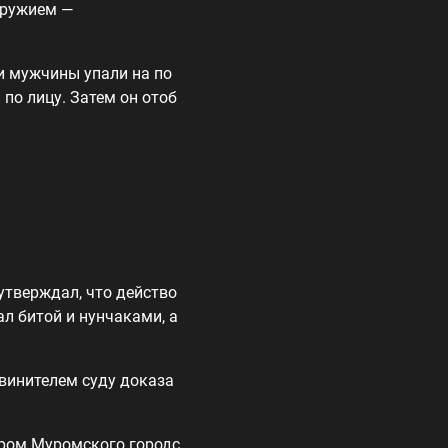
оружием —
и мужчины упали на по
по лицу. Затем он отоб
утверждал, что действо
л битой и нунчаками, а
винителем суду доказа
ором Муромского городс