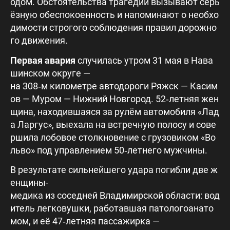
одом. Обстоятельства трагедий вызывают серь
ёзную обеспокоенность и напоминают о необхо
димости строгого соблюдения правил дорожно
го движения.
Первая авария
случилась утром 31 мая в Нава
шинском округе —
на 308‑м километре автодороги Ряжск — Касим
ов — Муром — Нижний Новгород. 52‑летняя жен
щина, находившаяся за рулём автомобиля «Лад
а Ларгус», выехала на встречную полосу и сове
ршила лобовое столкновение с грузовиком «Во
льво» под управлением 50‑летнего мужчины.
В результате сильнейшего удара погибли две ж
енщины-
медика из соседней Владимирской области: вод
итель легковушки, работавшая патологоанато
мом, и её 47‑летняя пассажирка —