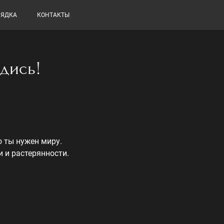
РЯДКА
КОНТАКТЫ
дись!
о ты нужен миру.
и и растерянности.