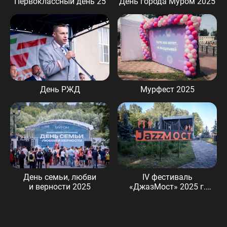
Первоклассный день 25
День города Муром 2025
День РЖД
Мурфест 2025
День семьи, любви
IV фестиваль
и верности 2025
«ДжазМост» 2025 г.
Муром