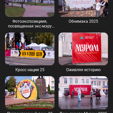
Фотоэкспозициия,
Обнимака 2025
посвященная экс-мэру
Петру Каурову
Кросс нации 25
Оживляя историю